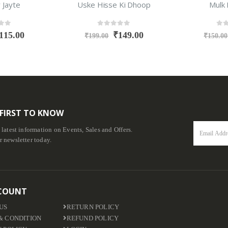
 Ki Dhoop
Mulk Patkatha
Kalam Ka Maj
f 5
0
out of 5
0
ou
149.00
₹
111.00
₹
150.00
₹
399.00
 FIRST TO KNOW
e latest information on Events, Sales and Offers.
r newsletter today.
COUNT
US
RETURN POLICY
& CONDITION
REFUND POLICY