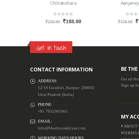
ra
Aanjaney Jayte
Uske Hisse
0
out of 5
0
out o
8.00
₹
115.00
₹
₹
150.00
₹
199.00
Get in touch
BE THE
CONTACT INFORMATION
Get all th
ADDRESS:
Sign up fo
12/10 Gwaltoli, Kanpur- 208002
Uttar Pradesh (India)
PHONE:
+91 7052061061
MY AC
EMAIL:
ABOUT 
info@bhartiyasahityas.com
TERMS 
WORKING DAYS/HOURS: