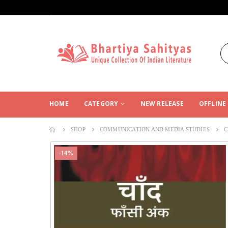
HOME
CATEGORY
NEW RELEASE
OFFLINE
SHOP
COMMUNICATION AND MEDIA STUDIES
C
-14%