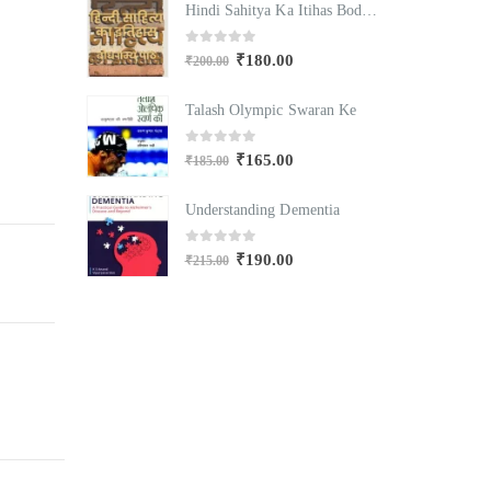
Hindi Sahitya Ka Itihas Bodhgamya Path
Hindi Sahitya Ka Itihas Bodhgamya Path
0
out of 5
₹
180.00
₹
200.00
₹
Swaran Ke
Talash Olympic Swaran Ke
T
0
out of 5
₹
165.00
₹
185.00
₹
mentia
Understanding Dementia
U
0
out of 5
₹
190.00
₹
215.00
₹