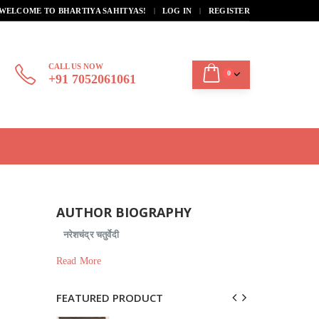
|
WELCOME TO BHARTIYA SAHITYAS!
LOG IN
REGISTER
CALL US NOW
0
+91 7052061061
AUTHOR BIOGRAPHY
नरेशचंद्र चतुर्वेदी
Read More
FEATURED PRODUCT