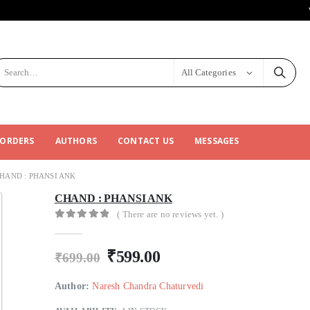
All Categories
 ORDERS
AUTHORS
CONTACT US
MESSAGES
HAND : PHANSI ANK
CHAND : PHANSI ANK
( There are no reviews yet. )
0
out of 5
₹
599.00
₹
699.00
Author:
Naresh Chandra Chaturvedi