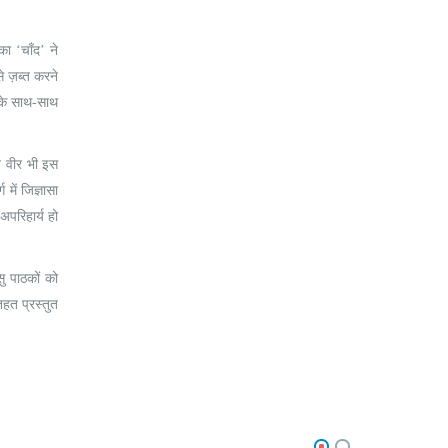
का ‘चाँद’ ने
े ज़ब्त करने
े के साथ-साथ
त वीर भी इस
में जिज्ञासा
अपरिहार्य हो
सु पाठकों को
तहत प्रस्तुत