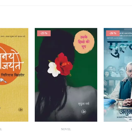
-26%
-26%
EL
PLAY
BI