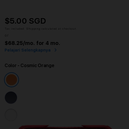
$5.00 SGD
Tax included.
Shipping
calculated at checkout.
or
$68.25
/mo. for 4 mo.
Pelajari Selengkapnya
Color
- Cosmic Orange