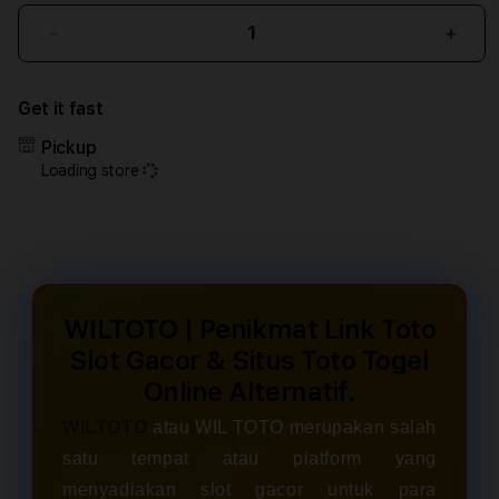
Decrease
Incr
quantity
quant
for
for
Get it fast
WILTOTO
WIL
|
|
Pickup
Penikmat
Peni
Loading store
Link
Link
Toto
Toto
Slot
Slot
Gacor
Gaco
&
&
Situs
Situs
Toto
Toto
WILTOTO | Penikmat Link Toto
Togel
Toge
Slot Gacor & Situs Toto Togel
Online
Onlin
Online Alternatif.
Alternatif.
Alter
WILTOTO
atau WIL TOTO merupakan salah
satu tempat atau platform yang
menyadiakan slot gacor untuk para