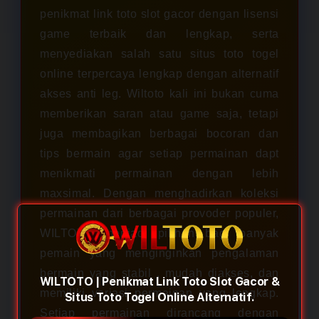
penikmat link toto slot gacor dengan lisensi
game terbaik dan lengkap, serta
menyediakan salah satu situs toto togel
online terpercaya lengkap dengan alternatif
akses anti leg. Wiltoto kali ini bukan cuma
memberikan saran atau game saja, tetapi
juga membagikan berbagai bocoran dan
tips bermain agar setiap permainan dapt
menikmati permainan dengan lebih
maxsimal. Dengan menghadirkan koleksi
permainan dari berbagai provoder populer,
WILTOTO menjadi pilihan bagi banyak
pemain yang menginginkan pengalaman
bermain yang stabil , mudah diakses, dan
WILTOTO | Penikmat Link Toto Slot Gacor &
memiliki variasi permainan yang lengkap.
Situs Toto Togel Online Alternatif.
Setiap permainan dirancang dengan