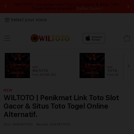
WILTOTO | Penikmat Link Toto Slot Gacor & Situs Toto
Fi
Togel Online Alternatif.
Daftar Disini !
Select your store
Cart
NEW
NEW
WILTOTO
TOTO SLOT
From $8.008 SGD
From $889.99 SGD
NEW
WILTOTO | Penikmat Link Toto Slot
Gacor & Situs Toto Togel Online
Alternatif.
SKU:
9484875120
Barcode:
9484875120