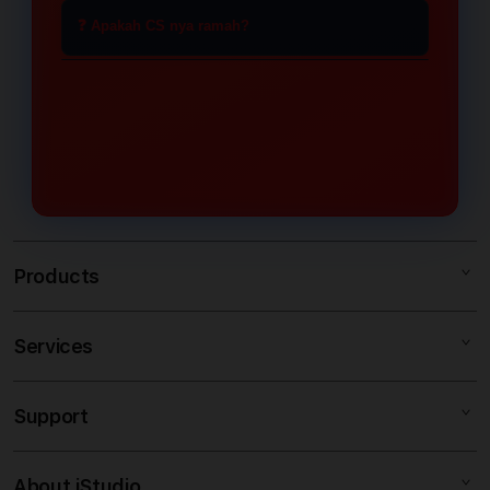
saat itu juga secara kontan kepada
Tentu saja, kami disini menyediakan
tertinggi di situs toto WILTOTO
❓ Apakah CS nya ramah?
pemenang!
layanan deposit tercepat di bumi
hingga 99% setiap hari nya!
contohnya seperti deposit DANA dan
WILTOTO pastinya akan
Qris. Kedua layanan deposit tersebut
menyediakan layanan CS yang sudah
hanya memerlukan waktu 1 detik
berpengalaman untuk melayani
saja untuk memproseskan semua
semua pemain kesayangan situs WIL
transaksi anda!
TOTO.
Products
Services
WILTOTO
TOTO
Support
AppleCare+
SITUS TOTO TERPERCAYA
Corporate
WIL TOTO
About iStudio
My Account