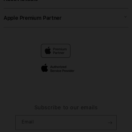
SLOT GACOR
TOTO SLOT
Collection & Delivery
Elush Service Provider
SLOT GACOR
Apple Premium Partner
About Us
Returns & Exchanges
Financing Options
WIL TOTO
Find an iStudio near you
Contact Us
Trade-in
LINK RESMI
Why Shop at iStudio
FAQ
Traveller’s Reservation
Elush Corporate Website
Privacy Policy
Site Terms of Use
Subscribe to our emails
Email