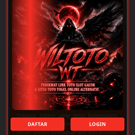
tampilan modern, proses loading yang
cepat, serta kompatibel di berbagai
prangkat, baik desktop maupun
smartphone.
Selain itu menghadirkan pilihan link toto
slot gacor yang selalu diperbarui, WILTOTO
juga menyediakan situs toto togel online
dengan berbagai pasaran favorit yang
dapat diakses melalui satu akun.
Kemudaian ini membuat pemain tidak perlu
berpindah pindah Platform untuk menikmati
berbagai jenis permainan yang tersedia.
Sebagai pltform yang terus berkembang,
DAFTAR
LOGIN
WILTOTO menghadirkan ratusan hingga
ribuan pilihan permainan slot dari provider