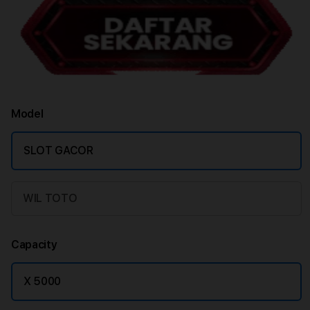
Model
SLOT GACOR
WIL TOTO
Capacity
X 5000