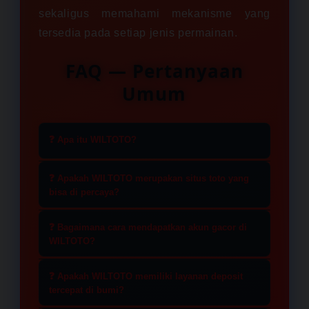
sekaligus memahami mekanisme yang
tersedia pada setiap jenis permainan.
FAQ — Pertanyaan
Umum
❓ Apa itu WILTOTO?
WILTOTO adalah salah satu link situs
❓ Apakah WILTOTO merupakan situs toto yang
toto slot gacor hari ini 4d terbaik
bisa di percaya?
nomor 1 di Indonesia yang
Tentu saja, kami disini tentunya
menyediakan berbagai macam
❓ Bagaimana cara mendapatkan akun gacor di
selalu mengutamakan kenyamanan
WILTOTO?
pasaran toto togel resmi terpercaya
pemain dan kerpercayaan pemain.
2026
Hanya dengan daftar menggunakan
Semua hasil kemenangan pemain
❓ Apakah WILTOTO memiliki layanan deposit
refferal ravee88, maka id anda
tercepat di bumi?
tentunya akan langsung di bayarkan
tentunya akan merasakan winrate