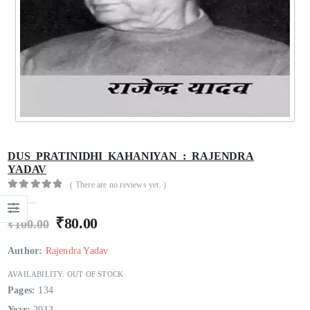
Hindi Sahitya Ka Itihas Bodhgamya Path
Hindi Sahitya Ka Itihas Bodhgamya Path
0
out of 5
0
out of 5
₹
180.00
₹
180.00
₹
200.00
₹
200.00
Talash Olympic Swaran Ke
Talash Olympic Swaran Ke
0
out of 5
0
out of 5
₹
165.00
₹
165.00
₹
185.00
₹
185.00
Understanding Dementia
Understanding Dementia
DUS PRATINIDHI KAHANIYAN : RAJENDRA
YADAV
0
out of 5
0
out of 5
₹
190.00
₹
190.00
₹
215.00
₹
215.00
( There are no reviews yet. )
0
out of 5
₹
80.00
₹
100.00
Author:
Rajendra Yadav
AVAILABILITY:
OUT OF STOCK
Pages:
134
Year:
2013