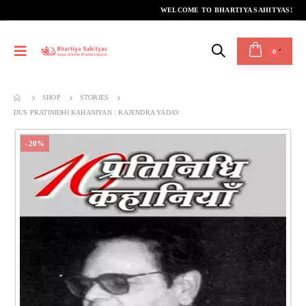
WELCOME TO BHARTIYA SAHITYAS!
0
SHOP
STORIES
DUS PRATINIDHI KAHANIYAN : RAJENDRA YADAV
-20%