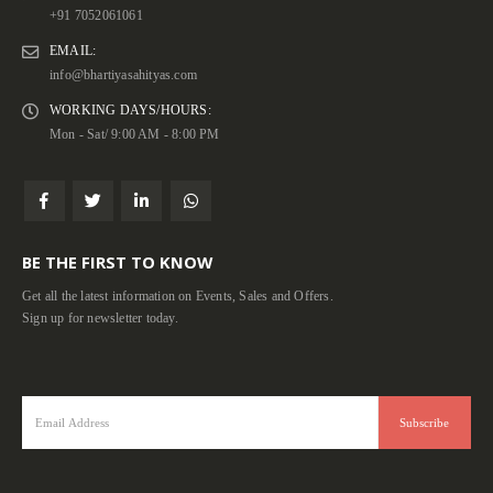
+91 7052061061
EMAIL:
info@bhartiyasahityas.com
WORKING DAYS/HOURS:
Mon - Sat/ 9:00 AM - 8:00 PM
BE THE FIRST TO KNOW
Get all the latest information on Events, Sales and Offers.
Sign up for newsletter today.