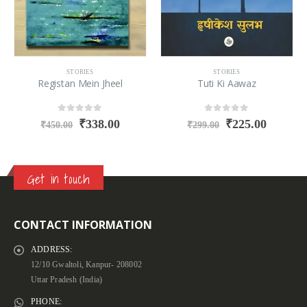
STORIES
STORIES
Registan Mein Jheel
Tuti Ki Aawaz
0
out of 5
0
out of 5
₹
338.00
₹
225.00
₹
450.00
₹
299.00
Get in touch
CONTACT INFORMATION
ADDRESS:
12/10 Gwaltoli, Kanpur- 208002
Uttar Pradesh (India)
PHONE: