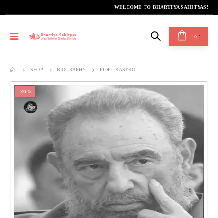
WELCOME TO BHARTIYA SAHITYAS!
0
SHOP
BIOGRAPHY
FIDEL KASTRO
-26%