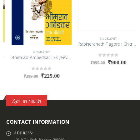
BIOGRAPHY
Rabindranath Tagore : Chitron aur Shabdon me Jeevan Katha
BIOGRAPHY
Bhimrao Ambedkar : Ek Jeevani
0
out of 5
₹
900.00
₹
995.00
0
out of 5
₹
229.00
₹
299.00
Get in touch
CONTACT INFORMATION
ADDRESS: