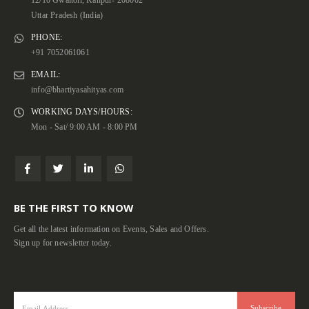
12/10 Gwaltoli, Kanpur- 208002
Uttar Pradesh (India)
PHONE:
+91 7052061061
EMAIL:
info@bhartiyasahityas.com
WORKING DAYS/HOURS:
Mon - Sat/ 9:00 AM - 8:00 PM
BE THE FIRST TO KNOW
Get all the latest information on Events, Sales and Offers.
Sign up for newsletter today.