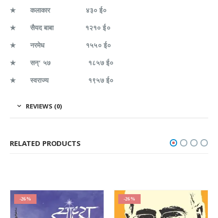
★
कलाकार
४३० ई०
★
सैयद बाबा
१२१० ई०
★
नरमेध
१५५० ई०
★
सन्‌
‘ ५७ १८५७ ई०
★
स्वराज्य
१९५७ ई०
REVIEWS (0)
RELATED PRODUCTS
-26%
-26%