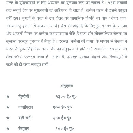
भारत के बुद्धिजीवियों के लिए अध्ययन की बुनियाद कहा जा सकता है। १३वीं शताब्दी
तक सम्पूर्ण देश पर मुसलमानों का आधिपत्य हो जाता है, कनैला ग्राम भी इससे अछूता
नहीं रहा। मुगलों के काल में उस क्षेत्र की सामाजिक स्थिति का बोध ‘सैयद बाबा’
नामक लघु वृत्तान्त से कराया गया है। देश की आज़ादी के लिए हुए १८७५ के संग्राम
और आज़ादी मिलने पर कनैला के परम्परागत रीति-रिवाज़ों और लोकतांत्रिक चेतना का
खुलासा प्रस्तुत पुस्तक में मैजूद है। दरसल ‘कनैला की कथा’ के माध्यम से लेखक ने
भारत के पूर्व-एतिहासिक काल और कालानुक्रम से होने वाले सामाजिक रूपान्तरों का
लेखा-जोखा प्रस्तुत किया है। आशा है, प्रस्तुत पुस्तक विद्वानों और जिज्ञासुओं में
पहले की ही तरह समादृत होगी।
अनुक्रम
★
त्रिवेणी
१३०० ई० पू०
★
काशीग्राम
७०० ई० पू०
★
बड़ी रानी
२५० ई० पू०
★
देवपुत्र
१०० र्ई० पू०