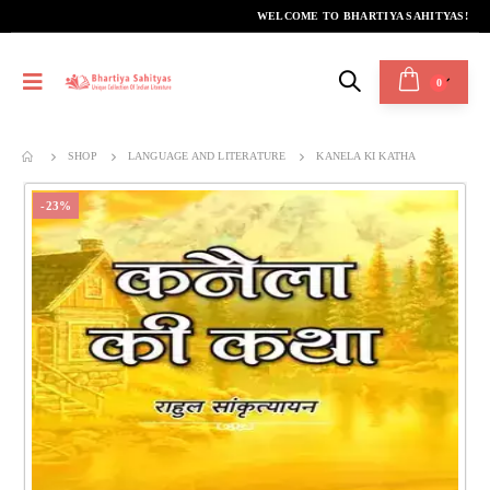
WELCOME TO BHARTIYA SAHITYAS!
0
SHOP
LANGUAGE AND LITERATURE
KANELA KI KATHA
-23%