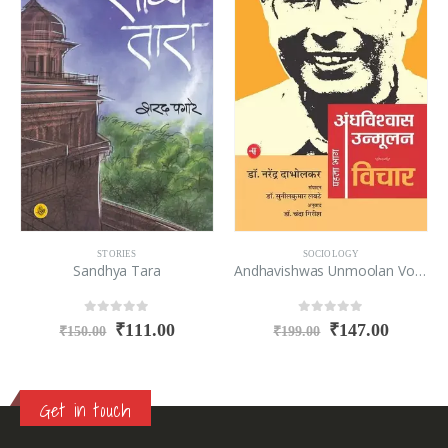
STORIES
SOCIOLOGY
Sandhya Tara
Andhavishwas Unmoolan Vol.-1 Vichar
0
out of 5
0
out of 5
₹
111.00
₹
147.00
₹
150.00
₹
199.00
Get in touch