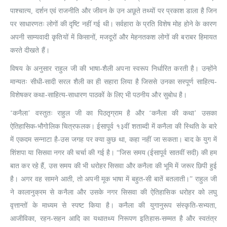
पाश्चात्य, दर्शन एवं राजनीति और जीवन के उन अछूते तथ्यों पर प्रकाश डाला है जिन
पर साधारणतः लोगों की दृष्टि नहीं गई थी। सर्वहारा के प्रति विशेष मोह होने के कारण
अपनी साम्यवादी कृतियों में किसानों, मजदूरों और मेहनतकश लोगों की बराबर हिमायत
करते दीखते हैं।
विषय के अनुसार राहुल जी की भाषा-शैली अपना स्वरूप निर्धारित करती है। उन्होंने
मान्यतः सीधी-सादी सरल शैली का ही सहारा लिया है जिससे उनका सस्पूर्ण साहित्य-
विशेषकर कथा-साहित्य-साधारण पाठकों के लिए भी पठनीय और सुबोध है।
‘कनैला’ वस्तुतः राहुल जी का पिठतृग्राम है और ‘कनैला की कथा’ उसका
ऐतिहासिक-भौगोलिक चित्रफलक। ईसापूर्व १३वीं शताब्दी में कनैला की स्थिति के बारे
में एकदम सन्नाटा है-उस जगह पर क्‍या कुछ था, कहा नहीं जा सकता। बाद के युग में
शिंशपा या सिसवा नगर की चर्चा की गई है। “जिस समय (ईसापूर्व सातवीं सदी) की हम
बात कर रहे हैं, उस समय की भी धरोहर सिसवा और कनैला की भूमि में जरूर छिपी हुई
है। अगर वह सामने आती, तो अपनी मूक भाषा में बहुत-सी बातें बतलाती।” राहुल जी
ने कालानुक्रम से कनैला और उसके नगर सिसवा की ऐतिहासिक धरोहर को लघु
वृत्तान्तों के माध्यम से स्पष्ट किया है। कनैला की युगानुरूप संस्कृति-सभ्यता,
आजीविका, रहन-सहन आदि का यथातथ्य निरूपण इतिहास-सम्मत है और स्वतंत्र