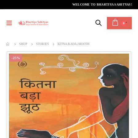
WELCOME TO BHARTIYA SAHITYAS!
0
SHOP
STORIES
KITNA BADA JHOOTH
-25%