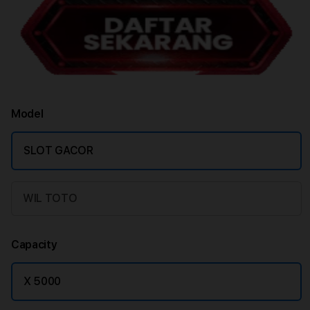
Model
SLOT GACOR
WIL TOTO
Capacity
X 5000