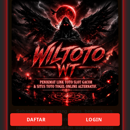
tampilan modern, proses loading yang
cepat, serta kompatibel di berbagai
prangkat, baik desktop maupun
smartphone.
Selain itu menghadirkan pilihan link toto
slot gacor yang selalu diperbarui, WILTOTO
juga menyediakan situs toto togel online
dengan berbagai pasaran favorit yang
dapat diakses melalui satu akun.
Kemudaian ini membuat pemain tidak perlu
berpindah pindah Platform untuk menikmati
berbagai jenis permainan yang tersedia.
Sebagai pltform yang terus berkembang,
DAFTAR
LOGIN
WILTOTO menghadirkan ratusan hingga
ribuan pilihan permainan slot dari provider