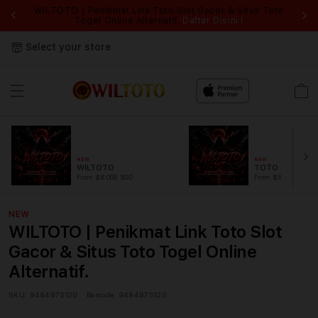
WILTOTO | Penikmat Link Toto Slot Gacor & Situs Toto
Fi
Togel Online Alternatif.
Daftar Disini !
Select your store
Cart
NEW
NEW
WILTOTO
TOTO SLOT
From $8.008 SGD
From $889.99 SGD
NEW
WILTOTO | Penikmat Link Toto Slot
Gacor & Situs Toto Togel Online
Alternatif.
SKU:
9484875120
Barcode:
9484875120