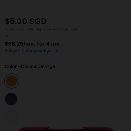
$5.00 SGD
Tax included.
Shipping
calculated at checkout.
or
$68.25
/mo. for 4 mo.
Pelajari Selengkapnya
Color
- Cosmic Orange