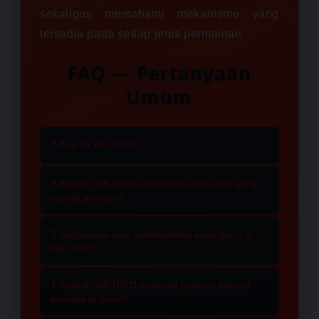
sekaligus memahami mekanisme yang
tersedia pada setiap jenis permainan.
FAQ — Pertanyaan
Umum
❓ Apa itu WILTOTO?
WILTOTO adalah salah satu link situs
❓ Apakah WILTOTO merupakan situs toto yang
toto slot gacor hari ini 4d terbaik
bisa di percaya?
nomor 1 di Indonesia yang
Tentu saja, kami disini tentunya
menyediakan berbagai macam
❓ Bagaimana cara mendapatkan akun gacor di
selalu mengutamakan kenyamanan
WILTOTO?
pasaran toto togel resmi terpercaya
pemain dan kerpercayaan pemain.
2026
Hanya dengan daftar menggunakan
Semua hasil kemenangan pemain
❓ Apakah WILTOTO memiliki layanan deposit
refferal ravee88, maka id anda
tercepat di bumi?
tentunya akan langsung di bayarkan
tentunya akan merasakan winrate