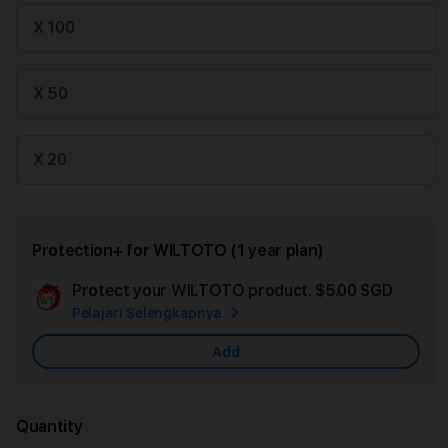
X 100
X 50
X 20
Protection+ for WILTOTO (1 year plan)
Protect your WILTOTO product.
$5.00 SGD
Add
Pelajari Selengkapnya
Apple
Care
Add
Quantity