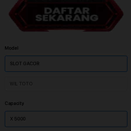
Model
SLOT GACOR
WIL TOTO
Capacity
X 5000