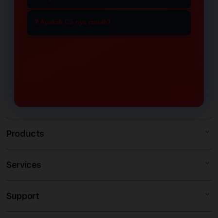
tentunya akan langsung di bayarkan
tentunya akan merasakan winrate
saat itu juga secara kontan kepada
Tentu saja, kami disini menyediakan
tertinggi di situs toto WILTOTO
❓ Apakah CS nya ramah?
pemenang!
layanan deposit tercepat di bumi
hingga 99% setiap hari nya!
contohnya seperti deposit DANA dan
WILTOTO pastinya akan
Qris. Kedua layanan deposit tersebut
menyediakan layanan CS yang sudah
hanya memerlukan waktu 1 detik
berpengalaman untuk melayani
saja untuk memproseskan semua
semua pemain kesayangan situs WIL
transaksi anda!
TOTO.
Products
Services
WILTOTO
TOTO
Support
AppleCare+
SITUS TOTO TERPERCAYA
Corporate