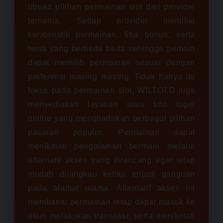
ribuan pilihan permainan slot dari provider
ternama. Setiap provider memiliki
kerateristik permainan, fitur bonus, serta
tema yang berbeda beda sehingga pemain
dapat memilih permainan sesuai dengan
preferensi masing masing. Tidak hanya itu
fokus pada permainan slot, WILTOTO juga
menyediakan layanan situs toto togel
online yang menghadirkan berbagai pilihan
pasaran populer. Permainan dapat
menikmati pengalaman bermain melalui
alternatif akses yang dirancang agar tetap
mudah dijangkau ketika terjadi ganguan
pada alamat utama. Alternatif akses ini
membantu permainan tetap dapat masuk ke
akun melakukan transaksi, serta menikmati