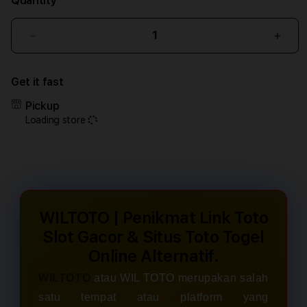
Quantity
Decrease
Incr
quantity
quant
for
for
Get it fast
WILTOTO
WIL
|
|
Pickup
Penikmat
Peni
Loading store
Link
Link
Toto
Toto
Slot
Slot
Gacor
Gaco
&
&
Situs
Situs
Toto
Toto
WILTOTO | Penikmat Link Toto
Togel
Toge
Slot Gacor & Situs Toto Togel
Online
Onlin
Online Alternatif.
Alternatif.
Alter
WILTOTO
atau WIL TOTO merupakan salah
satu tempat atau platform yang