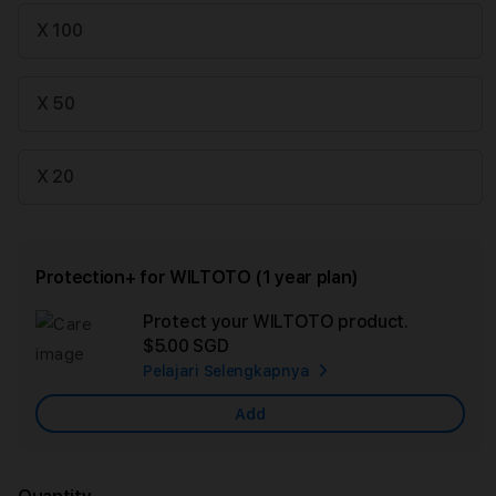
X 100
X 50
X 20
Protection+ for WILTOTO (1 year plan)
Protect your WILTOTO product.
Ad
$5.00 SGD
App
Pelajari Selengkapnya
Car
Add