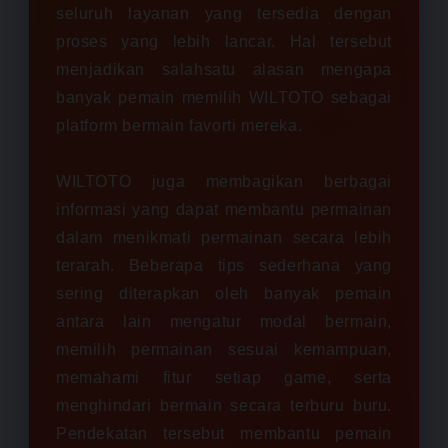
seluruh layanan yang tersedia dengan
proses yang lebih lancar. Hal tersebut
menjadikan salahsatu alasan mengapa
banyak pemain memilih WILTOTO sebagai
platform bermain favorti mereka.
WILTOTO juga membagikan berbagai
informasi yang dapat membantu permainan
dalam menikmati permainan secara lebih
terarah. Beberapa tips sederhana yang
sering diterapkan oleh banyak pemain
antara lain mengatur modal bermain,
memilih permainan sesuai kemampuan,
memahami fitur setiap game, serta
menghindari bermain secara terburu buru.
Pendekatan tersebut membantu pemain