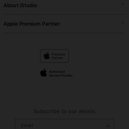
WIL TOTO
About iStudio
My Account
SLOT GACOR
TOTO SLOT
Collection & Delivery
Elush Service Provider
SLOT GACOR
Apple Premium Partner
About Us
Returns & Exchanges
Financing Options
WIL TOTO
Find an iStudio near you
Contact Us
Trade-in
LINK RESMI
Why Shop at iStudio
FAQ
Traveller’s Reservation
Elush Corporate Website
Privacy Policy
Site Terms of Use
Subscribe to our emails
Email