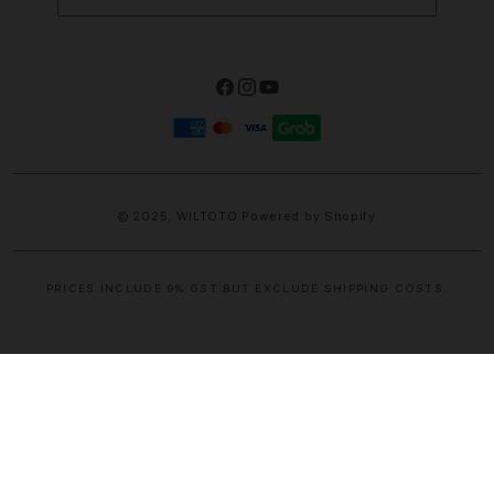
Facebook
Instagram
YouTube
Payment
methods
© 2025,
WILTOTO
Powered by Shopify
PRICES INCLUDE 9% GST BUT EXCLUDE SHIPPING COSTS.
S
i
n
g
l
e
c