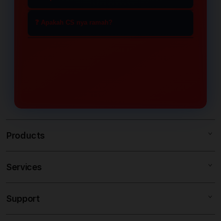
tentunya akan langsung di bayarkan
tentunya akan merasakan winrate
saat itu juga secara kontan kepada
Tentu saja, kami disini menyediakan
tertinggi di situs toto WILTOTO
❓ Apakah CS nya ramah?
pemenang!
layanan deposit tercepat di bumi
hingga 99% setiap hari nya!
contohnya seperti deposit DANA dan
WILTOTO pastinya akan
Qris. Kedua layanan deposit tersebut
menyediakan layanan CS yang sudah
hanya memerlukan waktu 1 detik
berpengalaman untuk melayani
saja untuk memproseskan semua
semua pemain kesayangan situs WIL
transaksi anda!
TOTO.
Products
Services
WILTOTO
TOTO
Support
AppleCare+
SITUS TOTO TERPERCAYA
Corporate