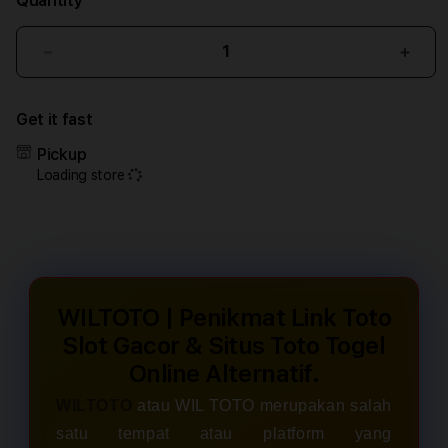
Quantity
Decrease
Incr
quantity
quant
for
for
Get it fast
WILTOTO
WIL
|
|
Pickup
Penikmat
Peni
Loading store
Link
Link
Toto
Toto
Slot
Slot
Gacor
Gaco
&
&
Situs
Situs
Toto
Toto
WILTOTO | Penikmat Link Toto
Togel
Toge
Slot Gacor & Situs Toto Togel
Online
Onlin
Online Alternatif.
Alternatif.
Alter
WILTOTO
atau WIL TOTO merupakan salah
satu tempat atau platform yang