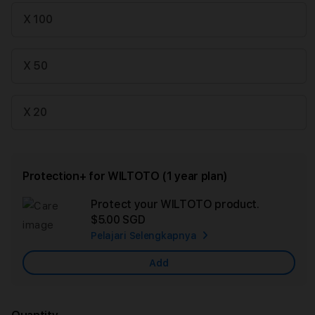
X 100
X 50
X 20
Protection+ for WILTOTO (1 year plan)
Protect your WILTOTO product.
Ad
$5.00 SGD
App
Pelajari Selengkapnya
Car
Add