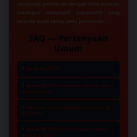
menikmati permainan dengan lebih nyaman
sekaligus memahami mekanisme yang
tersedia pada setiap jenis permainan.
FAQ — Pertanyaan
Umum
❓ Apa itu WILTOTO?
WILTOTO adalah salah satu link situs
❓ Apakah WILTOTO merupakan situs toto yang
toto slot gacor hari ini 4d terbaik
bisa di percaya?
nomor 1 di Indonesia yang
Tentu saja, kami disini tentunya
menyediakan berbagai macam
❓ Bagaimana cara mendapatkan akun gacor di
selalu mengutamakan kenyamanan
WILTOTO?
pasaran toto togel resmi terpercaya
pemain dan kerpercayaan pemain.
2026
Hanya dengan daftar menggunakan
Semua hasil kemenangan pemain
❓ Apakah WILTOTO memiliki layanan deposit
refferal ravee88, maka id anda
tercepat di bumi?