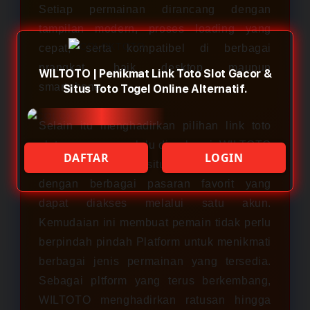
Setiap permainan dirancang dengan
tampilan modern, proses loading yang
cepat, serta kompatibel di berbagai
prangkat, baik desktop maupun
WILTOTO | Penikmat Link Toto Slot Gacor &
smartphone.
Situs Toto Togel Online Alternatif.
Selain itu menghadirkan pilihan link toto
slot gacor yang selalu diperbarui, WILTOTO
DAFTAR
LOGIN
juga menyediakan situs toto togel online
dengan berbagai pasaran favorit yang
dapat diakses melalui satu akun.
Kemudaian ini membuat pemain tidak perlu
berpindah pindah Platform untuk menikmati
berbagai jenis permainan yang tersedia.
Sebagai pltform yang terus berkembang,
WILTOTO menghadirkan ratusan hingga