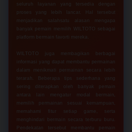
seluruh layanan yang tersedia dengan
proses yang lebih lancar. Hal tersebut
menjadikan salahsatu alasan mengapa
banyak pemain memilih WILTOTO sebagai
platform bermain favorti mereka.
WILTOTO juga membagikan berbagai
informasi yang dapat membantu permainan
dalam menikmati permainan secara lebih
terarah. Beberapa tips sederhana yang
sering diterapkan oleh banyak pemain
antara lain mengatur modal bermain,
memilih permainan sesuai kemampuan,
memahami fitur setiap game, serta
menghindari bermain secara terburu buru.
Pendekatan tersebut membantu pemain