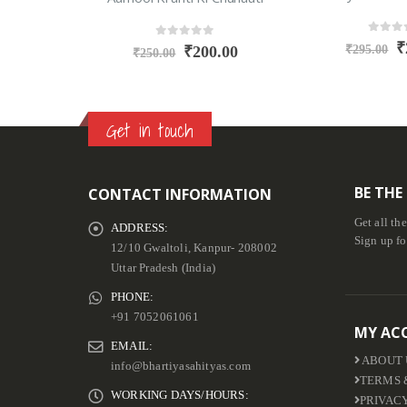
1.00
0
out o
₹
0
out of 5
₹
295.00
₹
200.00
₹
250.00
Get in touch
BE THE
CONTACT INFORMATION
Get all th
ADDRESS:
Sign up fo
12/10 Gwaltoli, Kanpur- 208002
Uttar Pradesh (India)
PHONE:
+91 7052061061
MY AC
EMAIL:
ABOUT 
info@bhartiyasahityas.com
TERMS 
WORKING DAYS/HOURS:
PRIVAC