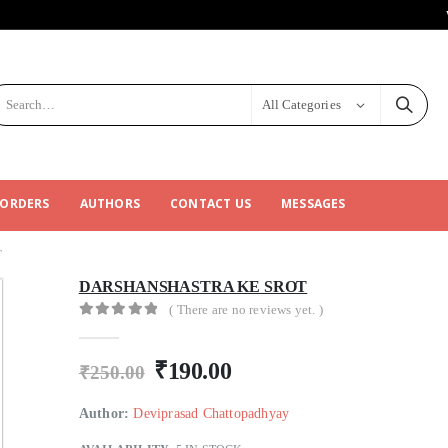
All Categories
 ORDERS
AUTHORS
CONTACT US
MESSAGES
T
DARSHANSHASTRA KE SROT
( There are no reviews yet. )
0
out of 5
₹
190.00
₹
250.00
Author:
Deviprasad Chattopadhyay