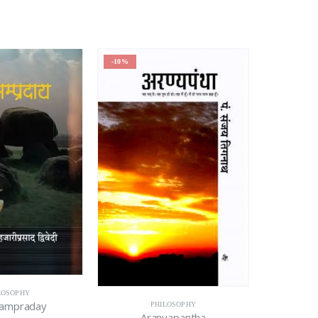
-10%
-15%
LOSOPHY
Sampraday
PHILOSOPHY
Aranyapantha