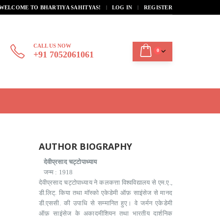
|
WELCOME TO BHARTIYA SAHITYAS!
LOG IN
REGISTER
CALL US NOW
0
+91 7052061061
AUTHOR BIOGRAPHY
देवीप्रसाद चट्टोपाध्याय
जन्‍म : 1918
देवीप्रसाद चट्टोपाध्याय ने कलकत्ता विश्वविद्यालय से एम.ए.,
डी.लिट्. किया तथा मॉस्को एकेडेमी ऑफ़ साइंसेज से मानद
डी.एससी. की उपाधि से सम्मानित हुए। वे जर्मन एकेडेमी
ऑफ़ साइंसेज के अकादमीशियन तथा भारतीय दार्शनिक