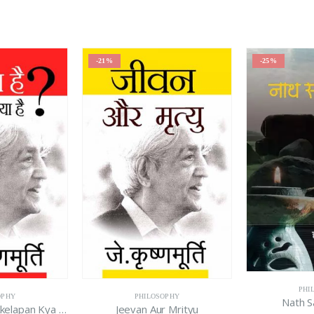
-21%
-25%
PHI
OPHY
PHILOSOPHY
Nath 
Prem Kya Hai ? Akelapan Kya Hai ?
Jeevan Aur Mrityu