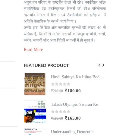
अनुसंधान परिषद के राष्ट्रीय फ़ेलो भी रहे। काउंसिल ऑफ़
साइंटिफ़‍िक एंड इंडस्ट्रियल रिसर्च की शोध परियोजना
‘प्राचीन भारत में विज्ञान एवं टेक्नोलॉजी का इतिहास’ में
अतिथि वैज्ञानिक के रूप में कार्य किया।
उनके द्वारा लिखित और सम्‍पादित ग्रन्‍थों की संख्या 40 से
अधिक है, जिनमें से अनेक ग्रन्‍थों का अनुवाद चीनी, रूसी,
जर्मन, जापानी और अन्य विदेशी भाषाओं में हो चुका है।
Read More
FEATURED PRODUCT
Hindi Sahitya Ka Itihas Bodhgamya Path
Hindi Sahitya Ka Itihas Bodhgamya Path
0
out of 5
₹
180.00
₹
200.00
₹
Swaran Ke
Talash Olympic Swaran Ke
T
0
out of 5
₹
165.00
₹
185.00
₹
mentia
Understanding Dementia
U