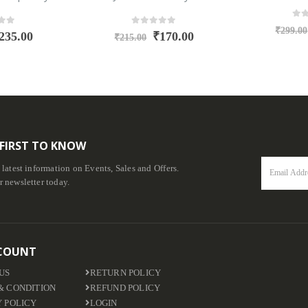
0
ou
₹
299.00
f 5
0
out of 5
235.00
₹
170.00
₹
215.00
 FIRST TO KNOW
e latest information on Events, Sales and Offers.
r newsletter today.
COUNT
US
RETURN POLICY
& CONDITION
REFUND POLICY
Y POLICY
LOGIN