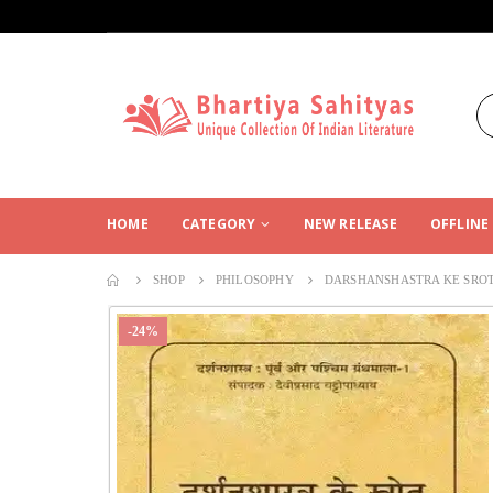
HOME
CATEGORY
NEW RELEASE
OFFLINE
SHOP
PHILOSOPHY
DARSHANSHASTRA KE SRO
-24%