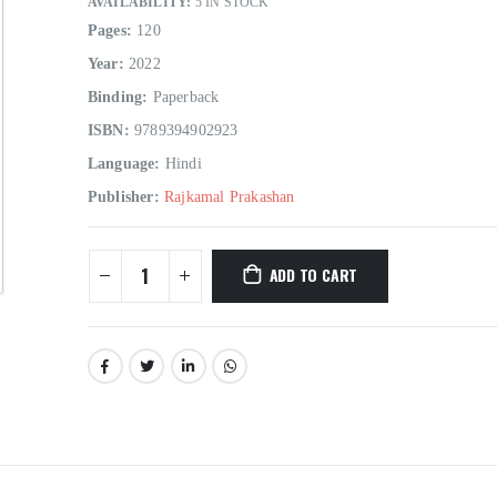
AVAILABILITY:
5 IN STOCK
Pages:
120
Year:
2022
Binding:
Paperback
ISBN:
9789394902923
Language:
Hindi
Publisher:
Rajkamal Prakashan
ADD TO CART
Hindi Sahitya Ka Itihas Bodhgamya Path
0
out of 5
0
out of 5
₹
180.00
₹
180.00
₹
200.00
₹
200.00
Talash Olympic Swaran Ke
Talash Olympic 
0
out of 5
0
out of 5
₹
165.00
₹
165.00
₹
185.00
₹
185.00
Understanding Dementia
Understanding De