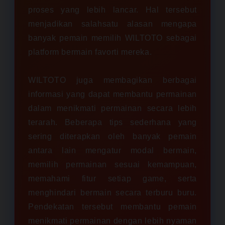
proses yang lebih lancar. Hal tersebut
menjadikan salahsatu alasan mengapa
banyak pemain memilih WILTOTO sebagai
platform bermain favorti mereka.
WILTOTO juga membagikan berbagai
informasi yang dapat membantu permainan
dalam menikmati permainan secara lebih
terarah. Beberapa tips sederhana yang
sering diterapkan oleh banyak pemain
antara lain mengatur modal bermain,
memilih permainan sesuai kemampuan,
memahami fitur setiap game, serta
menghindari bermain secara terburu buru.
Pendekatan tersebut membantu pemain
menikmati permainan dengan lebih nyaman