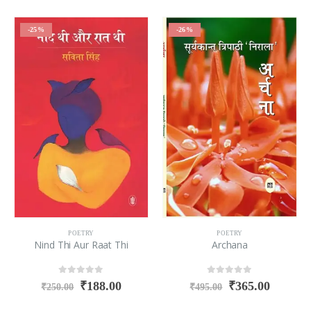
-25%
-26%
POETRY
POETRY
Nind Thi Aur Raat Thi
Archana
0
out of 5
0
out of 5
₹
188.00
₹
365.00
₹
250.00
₹
495.00