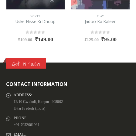
NOVEL
PLAY
Uske Hisse Ki Dhoop
Jadoo Ka Kaleen
0
out of 5
0
out of 5
₹
149.00
₹
95.00
₹
199.00
₹
125.00
Get in touch
CONTACT INFORMATION
ADDRESS:
12/10 Gwaltoli, Kanpur- 208002
Uttar Pradesh (India)
PHONE:
+91 7052061061
EMAIL: