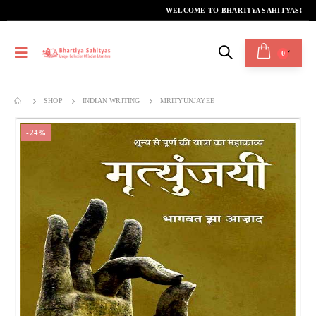
WELCOME TO BHARTIYA SAHITYAS!
0
SHOP
INDIAN WRITING
MRITYUNJAYEE
-24%