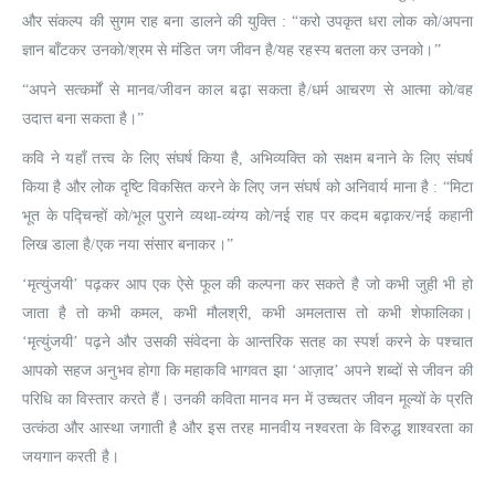
और संकल्प की सुगम राह बना डालने की युक्ति : “करो उपकृत धरा लोक को/अपना
ज्ञान बाँटकर उनको/श्रम से मंडित जग जीवन है/यह रहस्य बतला कर उनको।”
“अपने सत्कर्मों से मानव/जीवन काल बढ़ा सकता है/धर्म आचरण से आत्मा को/वह
उदात्त बना सकता है।”
कवि ने यहाँ तत्त्व के लिए संघर्ष किया है, अभिव्यक्ति को सक्षम बनाने के लिए संघर्ष
किया है और लोक दृष्टि विकसित करने के लिए जन संघर्ष को अनिवार्य माना है : “मिटा
भूत के पद्चिन्हों को/भूल पुराने व्यथा-व्यंग्य को/नई राह पर कदम बढ़ाकर/नई कहानी
लिख डाला है/एक नया संसार बनाकर।”
‘मृत्युंजयी’ पढ़कर आप एक ऐसे फूल की कल्पना कर सकते है जो कभी जुही भी हो
जाता है तो कभी कमल, कभी मौलश्री, कभी अमलतास तो कभी शेफालिका।
‘मृत्युंजयी’ पढ़ने और उसकी संवेदना के आन्तरिक सतह का स्पर्श करने के पश्चात
आपको सहज अनुभव होगा कि महाकवि भागवत झा ‘आज़ाद’ अपने शब्दों से जीवन की
परिधि का विस्तार करते हैं। उनकी कविता मानव मन में उच्चतर जीवन मूल्यों के प्रति
उत्कंठा और आस्था जगाती है और इस तरह मानवीय नश्वरता के विरुद्ध शाश्वरता का
जयगान करती है।