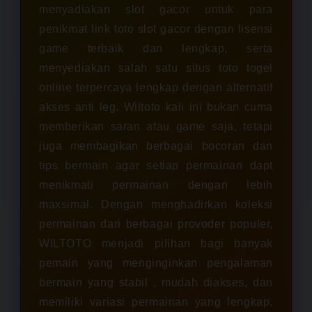
menyadiakan slot gacor untuk para
penikmat link toto slot gacor dengan lisensi
game terbaik dan lengkap, serta
menyediakan salah satu situs toto togel
online terpercaya lengkap dengan alternatif
akses anti leg. Wiltoto kali ini bukan cuma
memberikan saran atau game saja, tetapi
juga membagikan berbagai bocoran dan
tips bermain agar setiap permainan dapt
menikmati permainan dengan lebih
maxsimal. Dengan menghadirkan koleksi
permainan dari berbagai provoder populer,
WILTOTO menjadi pilihan bagi banyak
pemain yang menginginkan pengalaman
bermain yang stabil , mudah diakses, dan
memiliki variasi permainan yang lengkap.