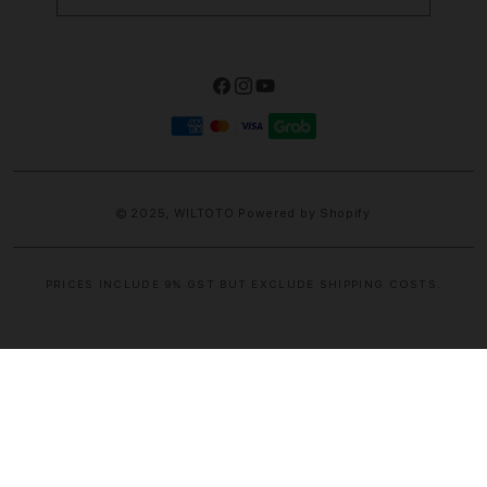
Facebook
Instagram
YouTube
Payment
methods
© 2025,
WILTOTO
Powered by Shopify
PRICES INCLUDE 9% GST BUT EXCLUDE SHIPPING COSTS.
S
i
n
g
l
e
c