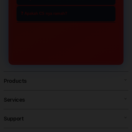
tentunya akan langsung di bayarkan
tentunya akan merasakan winrate
saat itu juga secara kontan kepada
Tentu saja, kami disini menyediakan
tertinggi di situs toto WILTOTO
❓ Apakah CS nya ramah?
pemenang!
layanan deposit tercepat di bumi
hingga 99% setiap hari nya!
contohnya seperti deposit DANA dan
WILTOTO pastinya akan
Qris. Kedua layanan deposit tersebut
menyediakan layanan CS yang sudah
hanya memerlukan waktu 1 detik
berpengalaman untuk melayani
saja untuk memproseskan semua
semua pemain kesayangan situs WIL
transaksi anda!
TOTO.
Products
Services
WILTOTO
TOTO
Support
AppleCare+
SITUS TOTO TERPERCAYA
Corporate