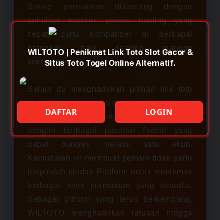
Setiap permainan dirancang dengan
tampilan modern, proses loading yang
cepat, serta kompatibel di berbagai
prangkat, baik desktop maupun
WILTOTO | Penikmat Link Toto Slot Gacor &
smartphone.
Situs Toto Togel Online Alternatif.
Selain itu menghadirkan pilihan link toto
slot gacor yang selalu diperbarui, WILTOTO
DAFTAR
LOGIN
juga menyediakan situs toto togel online
dengan berbagai pasaran favorit yang
dapat diakses melalui satu akun.
Kemudaian ini membuat pemain tidak perlu
berpindah pindah Platform untuk menikmati
berbagai jenis permainan yang tersedia.
Sebagai pltform yang terus berkembang,
WILTOTO menghadirkan ratusan hingga