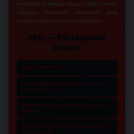
menikmati permainan dengan lebih nyaman
sekaligus memahami mekanisme yang
tersedia pada setiap jenis permainan.
FAQ — Pertanyaan
Umum
❓ Apa itu WILTOTO?
WILTOTO adalah salah satu link situs
❓ Apakah WILTOTO merupakan situs toto yang
toto slot gacor hari ini 4d terbaik
bisa di percaya?
nomor 1 di Indonesia yang
Tentu saja, kami disini tentunya
menyediakan berbagai macam
❓ Bagaimana cara mendapatkan akun gacor di
selalu mengutamakan kenyamanan
WILTOTO?
pasaran toto togel resmi terpercaya
pemain dan kerpercayaan pemain.
2026
Hanya dengan daftar menggunakan
Semua hasil kemenangan pemain
❓ Apakah WILTOTO memiliki layanan deposit
refferal ravee88, maka id anda
tercepat di bumi?