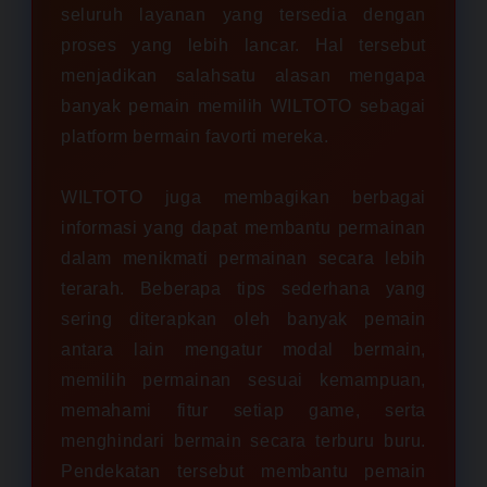
seluruh layanan yang tersedia dengan
proses yang lebih lancar. Hal tersebut
menjadikan salahsatu alasan mengapa
banyak pemain memilih WILTOTO sebagai
platform bermain favorti mereka.
WILTOTO juga membagikan berbagai
informasi yang dapat membantu permainan
dalam menikmati permainan secara lebih
terarah. Beberapa tips sederhana yang
sering diterapkan oleh banyak pemain
antara lain mengatur modal bermain,
memilih permainan sesuai kemampuan,
memahami fitur setiap game, serta
menghindari bermain secara terburu buru.
Pendekatan tersebut membantu pemain