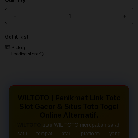
Quantity
Decrease
Incr
quantity
quant
for
for
Get it fast
WILTOTO
WIL
|
|
Pickup
Penikmat
Peni
Loading store
Link
Link
Toto
Toto
Slot
Slot
Gacor
Gaco
&
&
Situs
Situs
Toto
Toto
WILTOTO | Penikmat Link Toto
Togel
Toge
Slot Gacor & Situs Toto Togel
Online
Onlin
Online Alternatif.
Alternatif.
Alter
WILTOTO
atau WIL TOTO merupakan salah
satu tempat atau platform yang