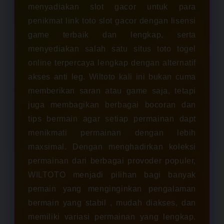
menyadiakan slot gacor untuk para
penikmat link toto slot gacor dengan lisensi
game terbaik dan lengkap, serta
menyediakan salah satu situs toto togel
online terpercaya lengkap dengan alternatif
akses anti leg. Wiltoto kali ini bukan cuma
memberikan saran atau game saja, tetapi
juga membagikan berbagai bocoran dan
tips bermain agar setiap permainan dapt
menikmati permainan dengan lebih
maxsimal. Dengan menghadirkan koleksi
permainan dari berbagai provoder populer,
WILTOTO menjadi pilihan bagi banyak
pemain yang menginginkan pengalaman
bermain yang stabil , mudah diakses, dan
memiliki variasi permainan yang lengkap.