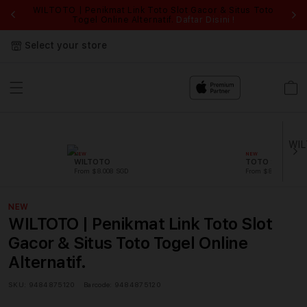
WILTOTO | Penikmat Link Toto Slot Gacor & Situs Toto
Fi
Togel Online Alternatif.
Daftar Disini !
Select your store
Cart
NEW
NEW
WILTOTO
TOTO SLOT
From $8.008 SGD
From $889.99 SGD
NEW
WILTOTO | Penikmat Link Toto Slot
Gacor & Situs Toto Togel Online
Alternatif.
SKU:
9484875120
Barcode:
9484875120