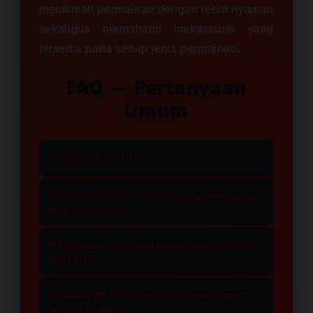
menikmati permainan dengan lebih nyaman
sekaligus memahami mekanisme yang
tersedia pada setiap jenis permainan.
FAQ — Pertanyaan
Umum
❓ Apa itu WILTOTO?
WILTOTO adalah salah satu link situs
❓ Apakah WILTOTO merupakan situs toto yang
toto slot gacor hari ini 4d terbaik
bisa di percaya?
nomor 1 di Indonesia yang
Tentu saja, kami disini tentunya
menyediakan berbagai macam
❓ Bagaimana cara mendapatkan akun gacor di
selalu mengutamakan kenyamanan
WILTOTO?
pasaran toto togel resmi terpercaya
pemain dan kerpercayaan pemain.
2026
Hanya dengan daftar menggunakan
Semua hasil kemenangan pemain
❓ Apakah WILTOTO memiliki layanan deposit
refferal ravee88, maka id anda
tercepat di bumi?