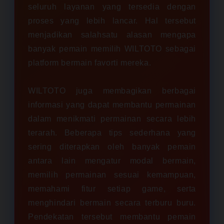
seluruh layanan yang tersedia dengan
proses yang lebih lancar. Hal tersebut
menjadikan salahsatu alasan mengapa
banyak pemain memilih WILTOTO sebagai
platform bermain favorti mereka.
WILTOTO juga membagikan berbagai
informasi yang dapat membantu permainan
dalam menikmati permainan secara lebih
terarah. Beberapa tips sederhana yang
sering diterapkan oleh banyak pemain
antara lain mengatur modal bermain,
memilih permainan sesuai kemampuan,
memahami fitur setiap game, serta
menghindari bermain secara terburu buru.
Pendekatan tersebut membantu pemain