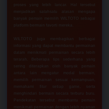
proses yang lebih lancar. Hal tersebut
menjadikan salahsatu alasan mengapa
banyak pemain memilih WILTOTO sebagai
platform bermain favorti mereka.
WILTOTO juga membagikan berbagai
informasi yang dapat membantu permainan
dalam menikmati permainan secara lebih
terarah. Beberapa tips sederhana yang
sering diterapkan oleh banyak pemain
antara lain mengatur modal bermain,
memilih permainan sesuai kemampuan,
memahami fitur setiap game, serta
menghindari bermain secara terburu buru.
Pendekatan tersebut membantu pemain
menikmati permainan dengan lebih nyaman