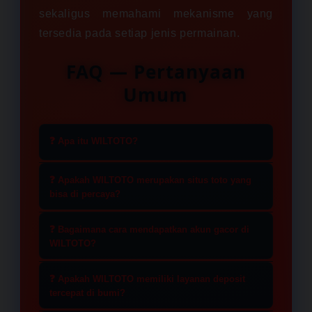
sekaligus memahami mekanisme yang
tersedia pada setiap jenis permainan.
FAQ — Pertanyaan
Umum
❓ Apa itu WILTOTO?
WILTOTO adalah salah satu link situs
❓ Apakah WILTOTO merupakan situs toto yang
toto slot gacor hari ini 4d terbaik
bisa di percaya?
nomor 1 di Indonesia yang
Tentu saja, kami disini tentunya
menyediakan berbagai macam
❓ Bagaimana cara mendapatkan akun gacor di
selalu mengutamakan kenyamanan
WILTOTO?
pasaran toto togel resmi terpercaya
pemain dan kerpercayaan pemain.
2026
Hanya dengan daftar menggunakan
Semua hasil kemenangan pemain
❓ Apakah WILTOTO memiliki layanan deposit
refferal ravee88, maka id anda
tercepat di bumi?
tentunya akan langsung di bayarkan
tentunya akan merasakan winrate