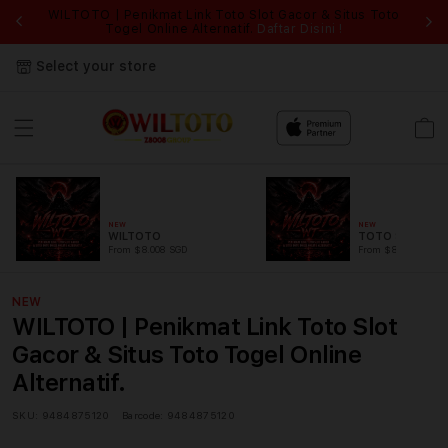
WILTOTO | Penikmat Link Toto Slot Gacor & Situs Toto
Fi
Togel Online Alternatif.
Daftar Disini !
Select your store
Cart
NEW
NEW
WILTOTO
TOTO SLOT
From $8.008 SGD
From $889.99 SGD
NEW
WILTOTO | Penikmat Link Toto Slot
Gacor & Situs Toto Togel Online
Alternatif.
SKU:
9484875120
Barcode:
9484875120