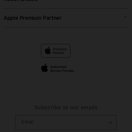
SLOT GACOR
TOTO SLOT
Collection & Delivery
Elush Service Provider
SLOT GACOR
Apple Premium Partner
About Us
Returns & Exchanges
Financing Options
WIL TOTO
Find an iStudio near you
Contact Us
Trade-in
LINK RESMI
Why Shop at iStudio
FAQ
Traveller’s Reservation
Elush Corporate Website
Privacy Policy
Site Terms of Use
Subscribe to our emails
Email