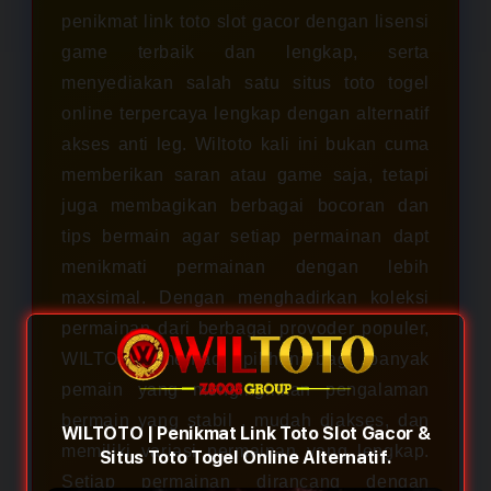
penikmat link toto slot gacor dengan lisensi
game terbaik dan lengkap, serta
menyediakan salah satu situs toto togel
online terpercaya lengkap dengan alternatif
akses anti leg. Wiltoto kali ini bukan cuma
memberikan saran atau game saja, tetapi
juga membagikan berbagai bocoran dan
tips bermain agar setiap permainan dapt
menikmati permainan dengan lebih
maxsimal. Dengan menghadirkan koleksi
permainan dari berbagai provoder populer,
WILTOTO menjadi pilihan bagi banyak
pemain yang menginginkan pengalaman
bermain yang stabil , mudah diakses, dan
WILTOTO | Penikmat Link Toto Slot Gacor &
memiliki variasi permainan yang lengkap.
Situs Toto Togel Online Alternatif.
Setiap permainan dirancang dengan