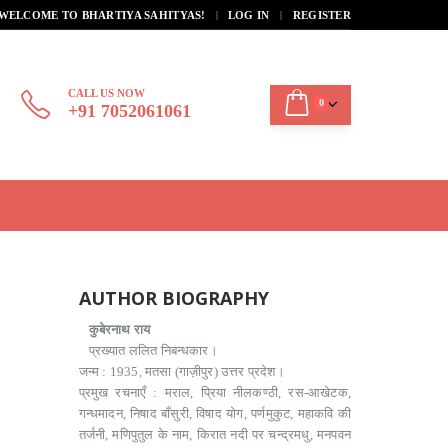
|
WELCOME TO BHARTIYA SAHITYAS!
LOG IN
REGISTER
CALL US NOW
0
+91 7052061061
AUTHOR BIOGRAPHY
कुबेरनाथ राय
प्रख्यात ललित निबन्धकार।
जन्म : 1935, मतसा (गाज़ीपुर) उत्तर प्रदेश।
प्रमुख रचनाएँ : मराल, प्रिया नीलकण्ठी, रस-आखेटक,
गन्धमादन, निषाद बाँसुरी, विषाद योग, पर्णमुकुट, महाकवि की
तर्जनी, मणिपुतुल के नाम, किरात नदी पर चन्द्रमधु, मनपवन