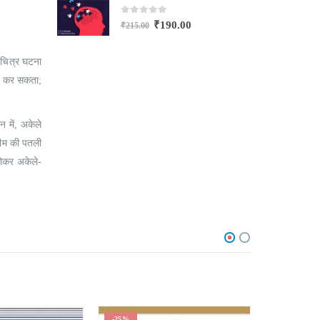
0
out of 5
₹
190.00
₹
215.00
₹
विचित्र घटना
ेश कर सकता;
 में, अकेले
 नीम की पतली
होकर अकेले-
-24%
-20%