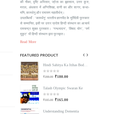
की नौका, दृष्टि अभिसार, ज्रेता का बृहत्साम, उत्तर कुरु,
मराल, अंधकार में अग्निशिखा, वाणी का क्षीर सागर, कथा-
मणि, कामधेनु और रामायण महातीर्थम्‌।
उपलब्धियाँ : ‘कामधेंनु’ भारतीय ज्ञानपीठ के मूर्तिदेवी पुरस्कार
से सम्मानित, इसी पर उत्तर प्रदेश हिन्दी संस्थान का आचार्य
रामचन्द्र शुक्ल पुरस्कार। ‘गन्धमादन’, ‘विषाद योग’, ‘पर्ण
मुकुट’ भी हिन्दी संस्थान द्वारा पुरस्कृत।
Read More
FEATURED PRODUCT
Hindi Sahitya Ka Itihas Bodhgamya Path
Hindi Sahitya Ka Itihas Bodhgamya Path
0
out of 5
₹
180.00
₹
200.00
₹
Swaran Ke
Talash Olympic Swaran Ke
T
0
out of 5
₹
165.00
₹
185.00
₹
mentia
Understanding Dementia
U