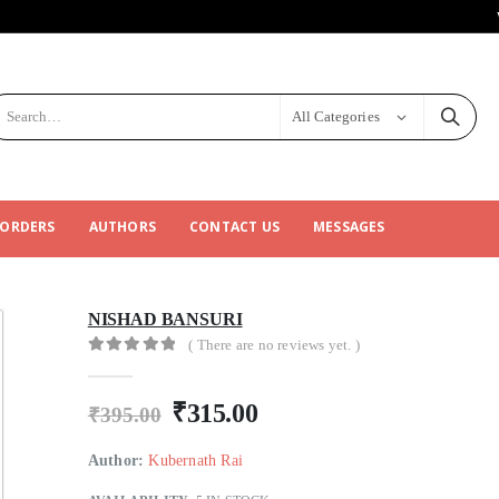
All Categories
 ORDERS
AUTHORS
CONTACT US
MESSAGES
NISHAD BANSURI
( There are no reviews yet. )
0
out of 5
₹
315.00
₹
395.00
Author:
Kubernath Rai