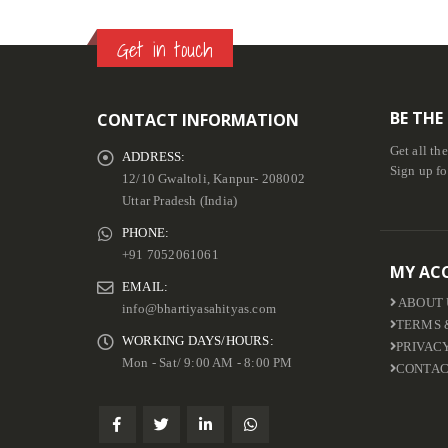
Get in touch
BE THE
CONTACT INFORMATION
Get all th
ADDRESS:
Sign up fo
12/10 Gwaltoli, Kanpur- 208002
Uttar Pradesh (India)
PHONE:
+91 7052061061
MY AC
EMAIL:
ABOUT 
info@bhartiyasahityas.com
TERMS 
WORKING DAYS/HOURS:
PRIVAC
Mon - Sat/ 9:00 AM - 8:00 PM
CONTAC