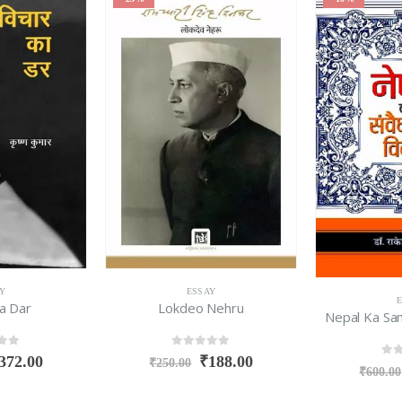
Y
ESSAY
Nehru
Chetna
Nepal Ka Samvaidhanik Vikas
f 5
0
ou
188.00
₹
495.00
0
out of 5
₹
540.00
₹
600.00