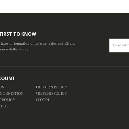
 FIRST TO KNOW
e latest information on Events, Sales and Offers.
r newsletter today.
COUNT
US
RETURN POLICY
& CONDITION
REFUND POLICY
Y POLICY
LOGIN
T US