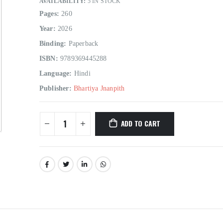
AVAILABILITY:
5 IN STOCK
Pages:
260
Year:
2026
Binding:
Paperback
ISBN:
9789369445288
Language:
Hindi
Publisher:
Bhartiya Jnanpith
ADD TO CART
Hindi Sahitya Ka Itihas Bodhgamya Path
0
out of 5
0
out of 5
₹
180.00
₹
180.00
₹
200.00
₹
200.00
Talash Olympic Swaran Ke
Talash Olympic 
0
out of 5
0
out of 5
₹
165.00
₹
165.00
₹
185.00
₹
185.00
Understanding Dementia
Understanding De