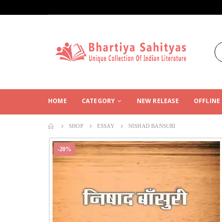
HOME
CATEGORY
NEW RELEASE
OFFLINE
SHOP
ESSAY
NISHAD BANSURI
-20%