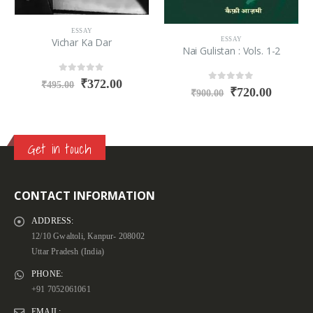
ESSAY
Vichar Ka Dar
ESSAY
Nai Gulistan : Vols. 1-2
0
out of 5
₹
372.00
₹
495.00
0
out of 5
₹
720.00
₹
900.00
Get in touch
CONTACT INFORMATION
ADDRESS:
12/10 Gwaltoli, Kanpur- 208002
Uttar Pradesh (India)
PHONE:
+91 7052061061
EMAIL: